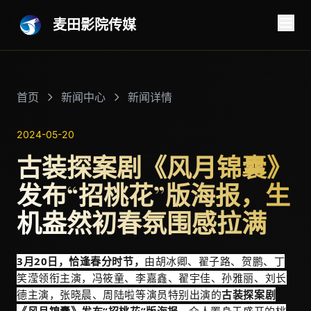
麦田影院传媒
首页
新闻中心
新闻详情
2024-05-20
古装探案剧《风月锦囊》
发布“招桃花”版海报，生
机盎然初春氛围感拉满
3月20日，恰逢春分时节，
由胡冰卿、翟子路、贺鹏、丁
笑滢领衔主演，冯筱童、李嘉鑫、翟宇佳、孙雅丽、刘长
德主演，张晓晨、周陆啦等演员特别出演的
古装探案剧