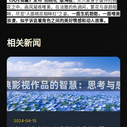
《风月锦囊》发布“招桃花”版海报
，众人置身于盛开的桃
花之中，画风凝练唯美，在淡雅的色调间，繁花与容颜相
映，尽显“人面桃花相映红”之姿。
一面生机勃勃，一面唯美
浪漫，似乎诉说着角色之间的美好情感和动人故事。
相关新闻
2024-04-15