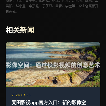
胡歌
、李沁
、白宇帆、杨采钰、杨烁、何冰、刘佩琦、练练、王
晨阳、赵小童、李嘉鑫、于莎莎、霍青、李奎
等
一众
主创亮相开
机仪式
。
相关新闻
2024-04-15
麦田影视app官方入口：新的影像空